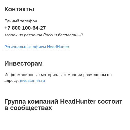
Контакты
Единый телефон
+7 800 100-64-27
звонок из регионов России бесплатный
Региональные офисы HeadHunter
Москва
Инвесторам
внутригородская территория
Информационные материалы компании размещены по
Муниципальный округ Тверской,
адресу:
investor.hh.ru
2-я Брестская ул., д. 48,
помещение 25
+7 495 974-64-27
Группа компаний HeadHunter состоит
+7 495 980-64-27
в сообществах
+7 495 134-92-24
press@hh.ru