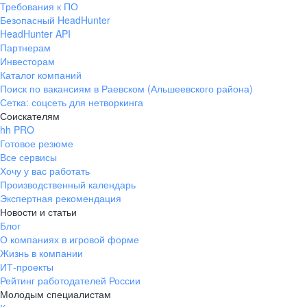
Требования к ПО
pr@ural.hh.ru
Безопасный HeadHunter
HeadHunter API
Краснодар
Партнерам
Инвесторам
ул. Янковского, д. 169, 7 этаж,
Каталог компаний
706 каб.
Поиск по вакансиям в Раевском (Альшеевского района)
+7 861 205-55-57
Сетка: соцсеть для нетворкинга
pr@krd.hh.ru
Соискателям
hh PRO
Готовое резюме
Владивосток
Все сервисы
пер. Ланинский д. 4, офис 3.4
Хочу у вас работать
Производственный календарь
+7 423 202-33-28
Экспертная рекомендация
pr@dv.hh.ru
Новости и статьи
Блог
Новосибирск
О компаниях в игровой форме
Жизнь в компании
ул. Большевистская, д. 35,
ИТ-проекты
помещение 21
Рейтинг работодателей России
+7 383 207-94-64
Молодым специалистам