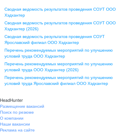
Сводная ведомость результатов проведения СОУТ ООО
Воронеж
Хэдхантер
Сводная ведомость результатов проведения СОУТ ООО
ул. Комиссаржевской, д. 10,
Хэдхантер (2026)
офис 1212
Сводная ведомость результатов проведения СОУТ
+7 473 280-05-05
Ярославский филиал ООО Хэдхантер
pr@vrn.hh.ru
Перечень рекомендуемых мероприятий по улучшению
условий труда ООО Хэдхантер
Казань
Перечень рекомендуемых мероприятий по улучшению
ул. Спартаковская, д. 2А, этаж 3,
условий труда ООО Хэдхантер (2026)
помещение 15
Перечень рекомендуемых мероприятий по улучшению
условий труда Ярославский филиал ООО Хэдхантер
+7 843 212-12-50
pr@kzn.hh.ru
HeadHunter
Размещение вакансий
Екатеринбург
Поиск по резюме
ул. Боевых Дружин, стр. 20,
О компании
5 этаж, офис 505, 521
Наши вакансии
Реклама на сайте
+7 343 226-79-99