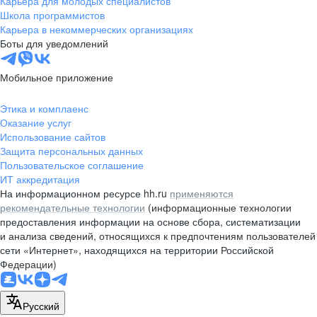
Карьера для молодых специалистов
pr@nsk.hh.ru
Школа программистов
Карьера в некоммерческих организациях
Минск
Боты для уведомлений
пр-т Дзержинского, д. 57,
10 этаж, помещение 45-1
Мобильное приложение
+375 (17)
336-03-02
Этика и комплаенс
pr@rabota.by
Оказание услуг
Использование сайтов
Алматы
Защита персональных данных
Пользовательское соглашение
пр. Абая, д. 151, БЦ Алатау,
ИТ аккредитация
12 этаж, офис 1209
На информационном ресурсе hh.ru
применяются
+7 727 232-13-13
рекомендательные технологии
(информационные технологии
pr@headhunter.com.kz
предоставления информации на основе сбора, систематизации
и анализа сведений, относящихся к предпочтениям пользователей
сети «Интернет», находящихся на территории Российской
Федерации)
Русский