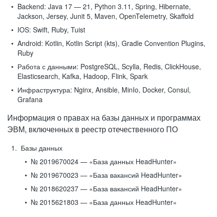
Backend:
Java 17 — 21, Python 3.11, Spring, Hibernate,
Jackson, Jersey, Junit 5, Maven, OpenTelemetry, Skaffold
IOS:
Swift, Ruby, Tuist
Android:
Kotlin, Kotlin Script (kts), Gradle Convention Plugins,
Ruby
Работа с данными:
PostgreSQL, Scylla, Redis, ClickHouse,
Elasticsearch, Kafka, Hadoop, Flink, Spark
Инфраструктура:
Nginx, Ansible, MinIo, Docker, Consul,
Grafana
Информация о правах на базы данных и программах
ЭВМ, включенных в реестр отечественного ПО
Базы данных
№ 2019670024 — «База данных HeadHunter»
№ 2019670023 — «База вакансий HeadHunter»
№ 2018620237 — «База вакансий HeadHunter»
№ 2015621803 — «База данных HeadHunter»