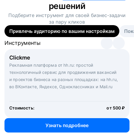
решений
Подберите инструмент для своей
бизнес-задачи
за пару кликов
Привлечь аудиторию по вашим настройкам
Пок
Инструменты
Инструменты
Инструменты
Виртуальный рекрутер
Clickme
Вакансия дня
Массовый подбор под ключ. Решите, сколько
Рекламная платформа от hh.ru: простой
Рекламный формат для вакансий на главной странице
кандидатов и когда вам нужно, и за дело возьмутся
технологичный сервис для продвижения вакансий
hh.ru. Увеличивает количество откликов
маркетологи, рекрутеры и проектные менеджеры
и проектов бизнеса на разных площадках: на hh.ru,
hh.ru с целым набором digital-инструментов
во ВКонтакте, Яндексе, Одноклассниках и Mail.ru
Стоимость:
от 200 000 ₽
Узнать подробнее
Стоимость:
от 500 ₽
Узнать подробнее
Узнать подробнее