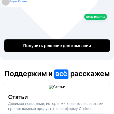
Борис Кашко
Юлия Изоитко
Александр Кулагин
Даниил Макаров
Екатерина Лазаренко
Юлия Изоитко
Получить решение для компании
Поддержим и
всё
расскажем
Статьи
Делимся новостями, историями клиентов и советами
про рекламные продукты и платформу Clickme