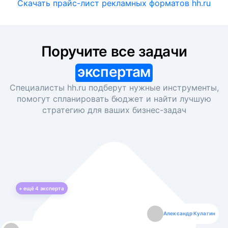
Скачать прайс-лист рекламных форматов hh.ru
Поручите все задачи
экспертам
Специалисты hh.ru подберут нужные инструменты,
помогут спланировать бюджет и найти лучшую
стратегию для ваших
бизнес-задач
+ ещё
4
эксперта
Екатерина Лазаренко
Александр Кулагин
Даниил Макаров
Борис Кашко
Юлия Изоитко