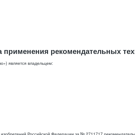
а применения рекомендательных тех
о») является владельцем:
е изобретений Российской Федерации за № 2711717 рекомендатель