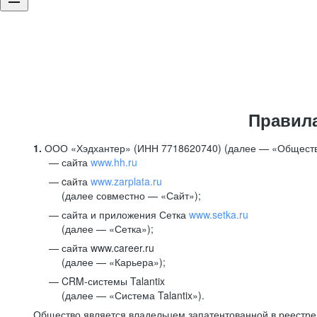
Правил
1.
ООО «Хэдхантер» (ИНН 7718620740) (далее — «Обществ
сайта
www.hh.ru
cайта
www.zarplata.ru
(далее совместно — «Сайт»);
сайта и приложения Сетка
www.setka.ru
(далее — «Сетка»);
сайта www.career.ru
(далее — «Карьера»);
CRM-системы Talantix
(далее — «Система Talantix»).
Общество является владельцем запатентованной в реестр