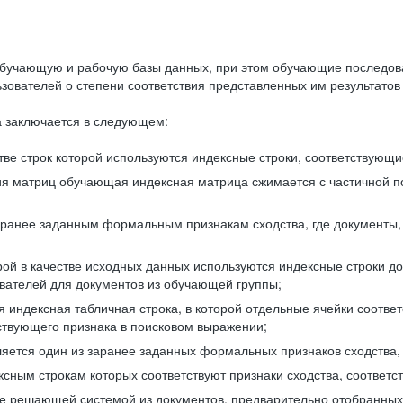
бучающую и рабочую базы данных, при этом обучающие последов
ователей о степени соответствия представленных им результатов 
 заключается в следующем:
ве строк которой используются индексные строки, соответствующ
ия матриц обучающая индексная матрица сжимается с частичной п
аранее заданным формальным признакам сходства, где документы,
ой в качестве исходных данных используются индексные строки д
ователей для документов из обучающей группы;
индексная табличная строка, в которой отдельные ячейки соответ
тствующего признака в поисковом выражении;
ляется один из заранее заданных формальных признаков сходства
ксным строкам которых соответствуют признаки сходства, соотве
е решающей системой из документов, предварительно отобранных 