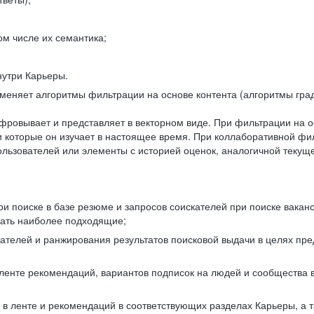
ом числе их семантика;
нутри Карьеры.
еняет алгоритмы фильтрации на основе контента (алгоритмы град
фровывает и представляет в векторном виде. При фильтрации на о
ли которые он изучает в настоящее время. При коллаборативной ф
льзователей или элементы с историей оценок, аналогичной текущ
и поиске в базе резюме и запросов соискателей при поиске вакан
рать наиболее подходящие;
одателей и ранжирования результатов поисковой выдачи в целях п
 ленте рекомендаций, вариантов подписок на людей и сообщества 
 в ленте и рекомендаций в соответствующих разделах Карьеры, а