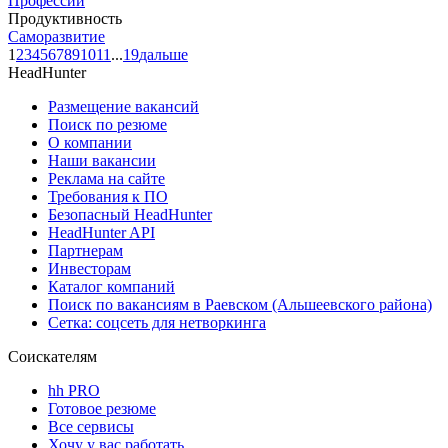
Профессии
Продуктивность
Саморазвитие
1
2
3
4
5
6
7
8
9
10
11
...
19
дальше
HeadHunter
Размещение вакансий
Поиск по резюме
О компании
Наши вакансии
Реклама на сайте
Требования к ПО
Безопасный HeadHunter
HeadHunter API
Партнерам
Инвесторам
Каталог компаний
Поиск по вакансиям в Раевском (Альшеевского района)
Сетка: соцсеть для нетворкинга
Соискателям
hh PRO
Готовое резюме
Все сервисы
Хочу у вас работать