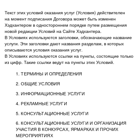
Текст этих условий оказания услуг (Условия) действителен
на момент подписания Договора может быть изменен
Хэдхантером в одностороннем порядке путем размещения
новой редакции Условий на Сайте Хэдхантера.
В Условиях используются заголовки, обозначающие название
услуги. Эти заголовки дают названия разделам, в которых
описываются условия оказания услуг.
В Условиях используются ссылки на пункты, состоящие только
из цифр. Такие ссылки ведут на пункты этих Условий.
1. ТЕРМИНЫ И ОПРЕДЕЛЕНИЯ
2. ОБЩИЕ УСЛОВИЯ
3. ИНФОРМАЦИОННЫЕ УСЛУГИ
1.1. Хэдхантер, или
Хэдхантер, ООО
4. РЕКЛАМНЫЕ УСЛУГИ
HeadHunter, или
«Хэдхантер», ИНН
2.1. Типы и статусы регистрации
5. КОНСУЛЬТАЦИОННЫЕ УСЛУГИ
Исполнитель
7718620740, адрес:
Типы регистрации
3.1. Предоставление доступа к базе данных
2.2. Активация услуг
6. КОНСУЛЬТАЦИОННЫЕ УСЛУГИ И ОРГАНИЗАЦИЯ
125047, г. Москва,
резюме с предложениями Соискателей
Описание и активация
УЧАСТИЯ В КОНКУРСАХ, ЯРМАРКАХ И ПРОЧИХ
2.1.1. Заказчику может быть присвоен один
4.0. Общие условия оказания рекламных услуг
внутригородская
о трудоустройстве с возможностью просмотра
МЕРОПРИЯТИЯХ
из Типов регистраций.
территория
4.0.1. Хэдхантер оказывает Заказчику услугу