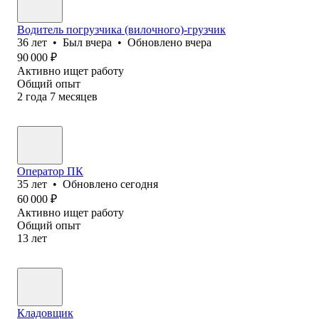
Водитель погрузчика (вилочного)-грузчик
36
лет
•
Был
вчера
•
Обновлено
вчера
90 000
₽
Активно ищет работу
Общий опыт
2
года
7
месяцев
Оператор ПК
35
лет
•
Обновлено
сегодня
60 000
₽
Активно ищет работу
Общий опыт
13
лет
Кладовщик