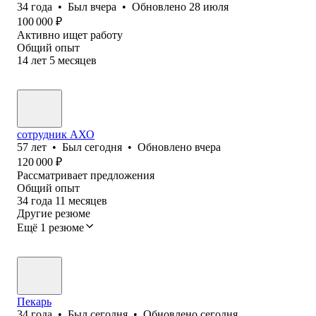
34
года
•
Был
вчера
•
Обновлено
28 июля
100 000
₽
Активно ищет работу
Общий опыт
14
лет
5
месяцев
сотрудник АХО
57
лет
•
Был
сегодня
•
Обновлено
вчера
120 000
₽
Рассматривает предложения
Общий опыт
34
года
11
месяцев
Другие резюме
Ещё 1 резюме
Пекарь
34
года
•
Был
сегодня
•
Обновлено
сегодня