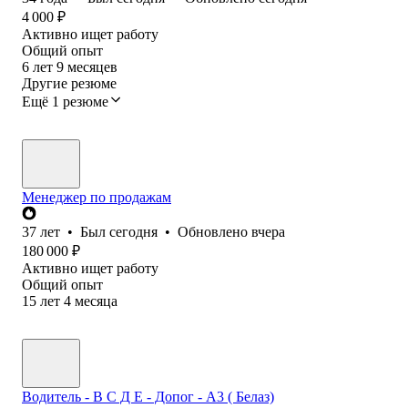
4 000
₽
Активно ищет работу
Общий опыт
6
лет
9
месяцев
Другие резюме
Ещё 1 резюме
Менеджер по продажам
37
лет
•
Был
сегодня
•
Обновлено
вчера
180 000
₽
Активно ищет работу
Общий опыт
15
лет
4
месяца
Водитель - В С Д Е - Допог - А3 ( Белаз)