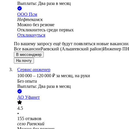
Выплаты: Два раза в месяц
ООО
Псм
Нефтекамск
Можно без резюме
Откликнитесь среди первых
Откликнуться
По вашему запросу ещё будут появляться новые вакансии
Все вакансии
Раевский (Альшеевский район)
Инженер П
В мессенджер
На почту
Сервис-инженер
100 000
–
120 000
₽
за месяц,
на руки
Без опыта
Выплаты: Два раза в месяц
АО
Уфанет
4.5
•
155
отзывов
село Раевский
Можно без резюме