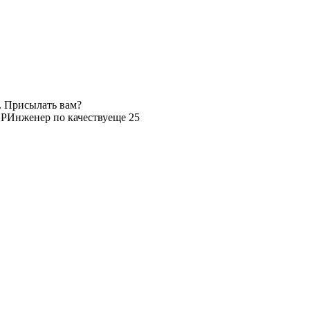
. Присылать вам?
НР
Инженер по качеству
еще 25