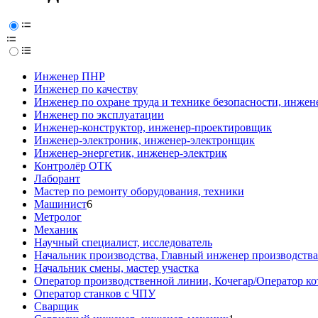
Инженер ПНР
Инженер по качеству
Инженер по охране труда и технике безопасности, инжен
Инженер по эксплуатации
Инженер-конструктор, инженер-проектировщик
Инженер-электроник, инженер-электронщик
Инженер-энергетик, инженер-электрик
Контролёр ОТК
Лаборант
Мастер по ремонту оборудования, техники
Машинист
6
Метролог
Механик
Научный специалист, исследователь
Начальник производства, Главный инженер производства
Начальник смены, мастер участка
Оператор производственной линии, Кочегар/Оператор ко
Оператор станков с ЧПУ
Сварщик