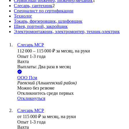
Сервисный инженер, инженер-механик
1
Слесарь, сантехник
2
Специалист по сертификации
Технолог
Токарь, фрезеровщик, шлифовщик
Швея, портной, закройщик
Электромонтажник, электромонтер, техник-электрик
Слесарь МСР
112 000
–
115 000
₽
за месяц,
на руки
Опыт 1-3 года
Вахта
Выплаты: Два раза в месяц
ООО
Псм
Раевский (Альшеевский район)
Можно без резюме
Откликнитесь среди первых
Откликнуться
Слесарь МСР
от
115 000
₽
за месяц,
на руки
Опыт 1-3 года
Вахта