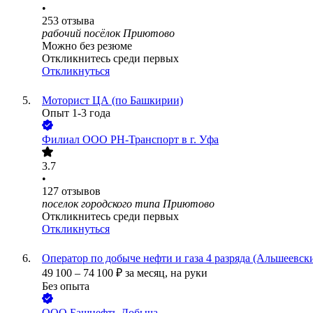
•
253
отзыва
рабочий посёлок Приютово
Можно без резюме
Откликнитесь среди первых
Откликнуться
Моторист ЦА (по Башкирии)
Опыт 1-3 года
Филиал ООО РН-Транспорт в г. Уфа
3.7
•
127
отзывов
поселок городского типа Приютово
Откликнитесь среди первых
Откликнуться
Оператор по добыче нефти и газа 4 разряда (Альшеевск
49 100
–
74 100
₽
за месяц,
на руки
Без опыта
ООО
Башнефть-Добыча