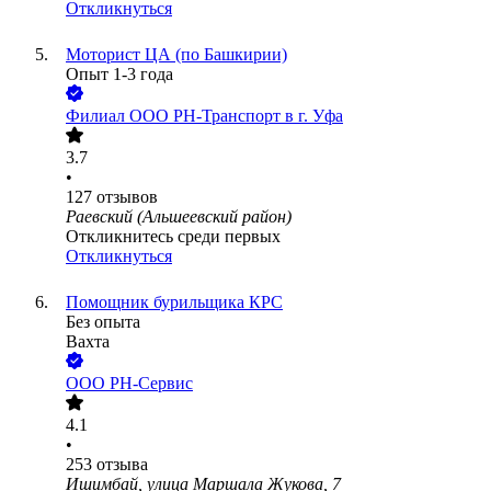
Откликнуться
Моторист ЦА (по Башкирии)
Опыт 1-3 года
Филиал ООО РН-Транспорт в г. Уфа
3.7
•
127
отзывов
Раевский (Альшеевский район)
Откликнитесь среди первых
Откликнуться
Помощник бурильщика КРС
Без опыта
Вахта
ООО РН-Сервис
4.1
•
253
отзыва
Ишимбай, улица Маршала Жукова, 7