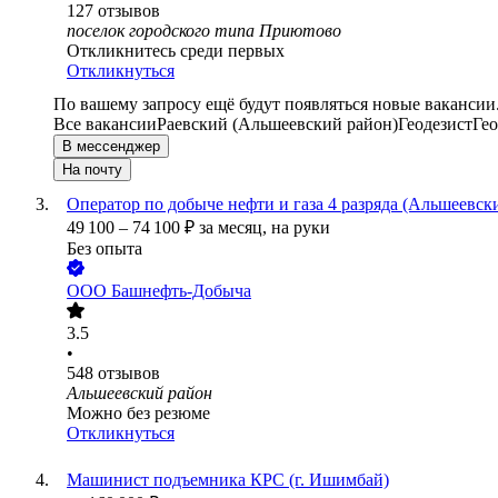
127
отзывов
поселок городского типа Приютово
Откликнитесь среди первых
Откликнуться
По вашему запросу ещё будут появляться новые вакансии
Все вакансии
Раевский (Альшеевский район)
Геодезист
Гео
В мессенджер
На почту
Оператор по добыче нефти и газа 4 разряда (Альшеевск
49 100
–
74 100
₽
за месяц,
на руки
Без опыта
ООО
Башнефть-Добыча
3.5
•
548
отзывов
Альшеевский район
Можно без резюме
Откликнуться
Машинист подъемника КРС (г. Ишимбай)