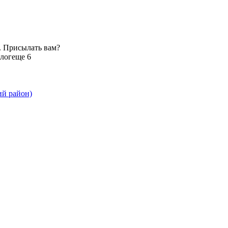
. Присылать вам?
лог
еще 6
ий район)