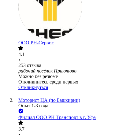
ООО РН-Сервис
4.1
•
253
отзыва
рабочий посёлок Приютово
Можно без резюме
Откликнитесь среди первых
Откликнуться
Моторист ЦА (по Башкирии)
Опыт 1-3 года
Филиал ООО РН-Транспорт в г. Уфа
3.7
•